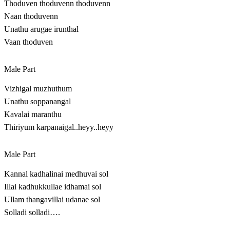
Thoduven thoduvenn thoduvenn
Naan thoduvenn
Unathu arugae irunthal
Vaan thoduven
Male Part
Vizhigal muzhuthum
Unathu soppanangal
Kavalai maranthu
Thiriyum karpanaigal..heyy..heyy
Male Part
Kannal kadhalinai medhuvai sol
Illai kadhukkullae idhamai sol
Ullam thangavillai udanae sol
Solladi solladi….