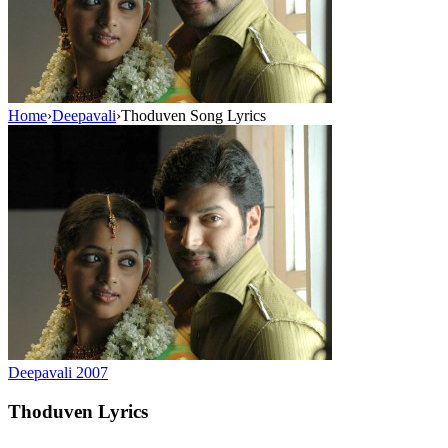
Home
›
Deepavali
›
Thoduven Song Lyrics
Deepavali
2007
Thoduven
Lyrics