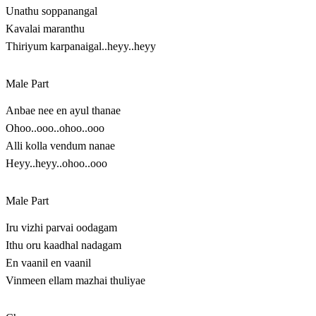
Unathu soppanangal
Kavalai maranthu
Thiriyum karpanaigal..heyy..heyy
Male Part
Anbae nee en ayul thanae
Ohoo..ooo..ohoo..ooo
Alli kolla vendum nanae
Heyy..heyy..ohoo..ooo
Male Part
Iru vizhi parvai oodagam
Ithu oru kaadhal nadagam
En vaanil en vaanil
Vinmeen ellam mazhai thuliyae