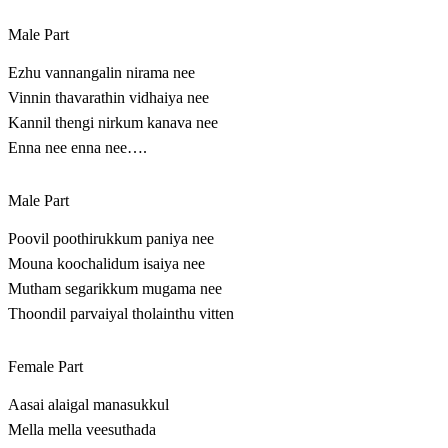
Male Part
Ezhu vannangalin nirama nee
Vinnin thavarathin vidhaiya nee
Kannil thengi nirkum kanava nee
Enna nee enna nee….
Male Part
Poovil poothirukkum paniya nee
Mouna koochalidum isaiya nee
Mutham segarikkum mugama nee
Thoondil parvaiyal tholainthu vitten
Female Part
Aasai alaigal manasukkul
Mella mella veesuthada