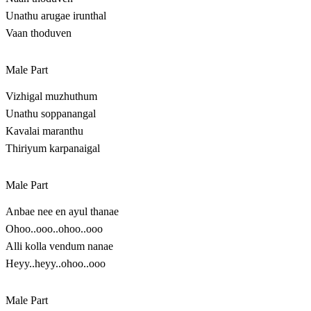
Unathu arugae irunthal
Vaan thoduven
Male Part
Vizhigal muzhuthum
Unathu soppanangal
Kavalai maranthu
Thiriyum karpanaigal
Male Part
Anbae nee en ayul thanae
Ohoo..ooo..ohoo..ooo
Alli kolla vendum nanae
Heyy..heyy..ohoo..ooo
Male Part