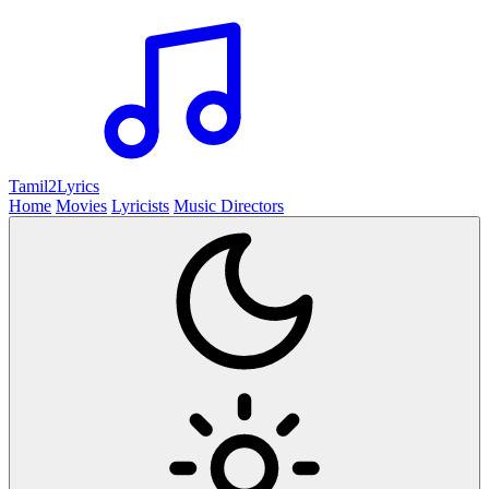
Tamil2
Lyrics
Home
Movies
Lyricists
Music Directors