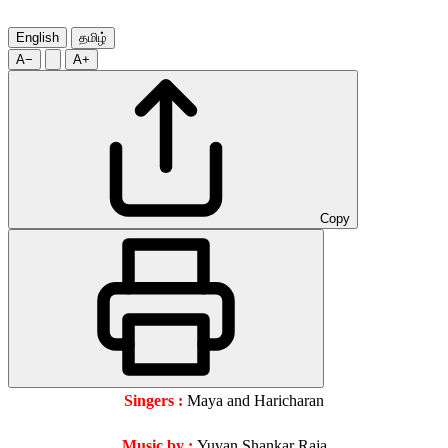
English
தமிழ்
A−
A+
Copy
Singers :
Maya and Haricharan
Music by :
Yuvan Shankar Raja