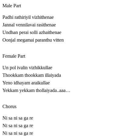
Male Part
Padhi rathiriyil vizhithenae
Jannal vennilavai rasithenae
Undhan perai solli azhaithenae
Oonjal megamai paranthu vitten
Female Part
Un pol ivalin vizhikkullae
Thookkam thookkam illaiyada
Yeno idhayam araikullae
Yekkam yekkam thollaiyada..aaa…
Chorus
Ni sa ni sa ga re
Ni sa ni sa ga re
Ni sa ni sa ga re