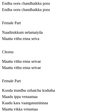
Endha ooru chandhaikku pora
Endha ooru chandhaikku pora
Female Part
Naadirukkum nelamaiyila
Maatta vithu enna seiva
Chorus
Maatta vithu enna seivae
Maatta vithu enna seivae
Female Part
Kooda irundhu ozhaichu kodutha
Maadu ippa venaamaa
Kaadu kara vaanganuminnaa
Maatta vikka venumaa