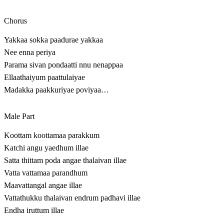
Chorus
Yakkaa sokka paadurae yakkaa
Nee enna periya
Parama sivan pondaatti nnu nenappaa
Ellaathaiyum paattulaiyae
Madakka paakkuriyae poviyaa…
Male Part
Koottam koottamaa parakkum
Katchi angu yaedhum illae
Satta thittam poda angae thalaivan illae
Vatta vattamaa parandhum
Maavattangal angae illae
Vattathukku thalaivan endrum padhavi illae
Endha iruttum illae