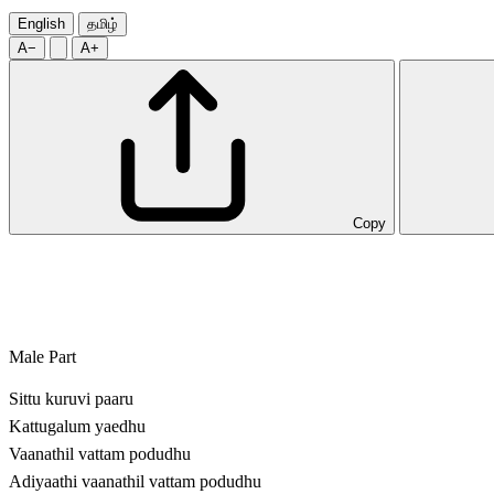
English
தமிழ்
A−
A+
Copy
Male Part
Sittu kuruvi paaru
Kattugalum yaedhu
Vaanathil vattam podudhu
Adiyaathi vaanathil vattam podudhu